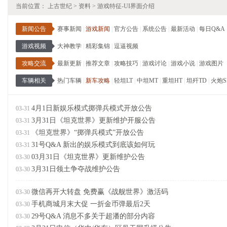
当前位置：
上古世纪
>
资料
>
游戏特征-UI界面介绍
新闻公告
赛事新闻
|
游戏新闻
|
官方公告
|
系统公告
|
最新活动
|
每日Q&A
游戏视频
大神教学
|
精彩集锦
|
逗逼视频
攻略交流
最新更新
|
推荐文章
|
攻略技巧
|
游戏讨论
|
游戏小说
|
游戏图片
车辆相关
热门车辆
|
新车攻略
|
轻坦LT
|
中坦MT
|
重坦HT
|
坦歼TD
|
火炮S
4月1日新娱乐模式掷弹兵模式开放公告
03-31
3月31日《坦克世界》更新维护开服公告
03-31
《坦克世界》“掷弹兵模式”开放公告
03-31
31号Q&A 新出的娱乐模式到底该如何玩
03-31
03月31日《坦克世界》更新维护公告
03-30
3月31日领土争夺战维护公告
03-30
微信再开大转盘 免费赢《战舰世界》激活码
03-30
手机商城月末大促 一折金币弹最后2天
03-30
29号Q&A 消息不多关于超潘的部分内容
03-30