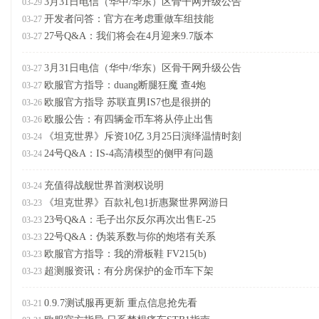
3月31日电信（华中/华东）区骨干网升级公告
03-29
开发者问答：官方在考虑重做车组技能
03-27
27号Q&A：我们将会在4月迎来9.7版本
03-27
3月31日电信（华中/华东）区骨干网升级公告
03-27
欧服官方指导：duang断腿狂魔 查4炮
03-27
欧服官方指导 苏联直男IS7也是很拼的
03-26
欧服公告：有四辆金币车将从停止出售
03-26
《坦克世界》斥资10亿 3月25日演绎温情时刻
03-24
24号Q&A：IS-4高清模型的侧甲有问题
03-24
充值得战舰世界首测权说明
03-24
《坦克世界》百款礼包1折惠聚世界网游日
03-23
23号Q&A：毛子出尔反尔再次出售E-25
03-23
22号Q&A：伪装系数与你的炮塔有关系
03-23
欧服官方指导：我的滑板鞋 FV215(b)
03-23
超测服资讯：有分房保护的金币车下架
03-23
0.9.7测试服再更新 重点信息抢先看
03-21