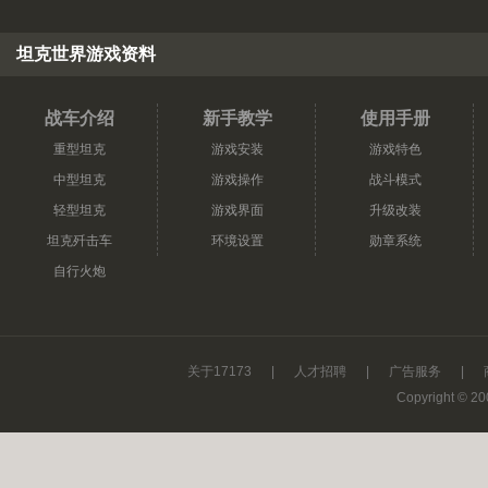
坦克世界游戏资料
战车介绍
新手教学
使用手册
重型坦克
游戏安装
游戏特色
中型坦克
游戏操作
战斗模式
轻型坦克
游戏界面
升级改装
坦克歼击车
环境设置
勋章系统
自行火炮
关于17173
|
人才招聘
|
广告服务
|
Copyright © 200