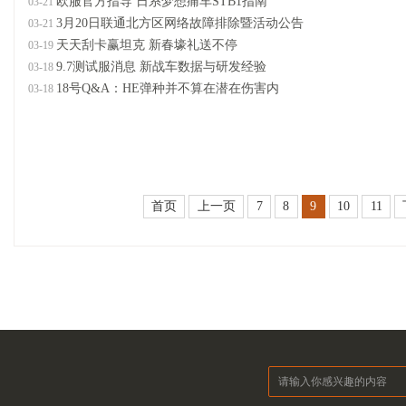
欧服官方指导 日系梦想痛车STB1指南
03-21
3月20日联通北方区网络故障排除暨活动公告
03-21
天天刮卡赢坦克 新春壕礼送不停
03-19
9.7测试服消息 新战车数据与研发经验
03-18
18号Q&A：HE弹种并不算在潜在伤害内
03-18
首页
上一页
7
8
9
10
11