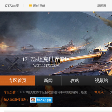
17173首页
网站导航
新网游
17173-坦克世界专区
WOT.17173.COM
专区首页
新闻
攻略
视频站
专区公告：
17173坦克世界专区招收原创写手和兼职编辑，版主
常用入口：
加入QQ群领福利：