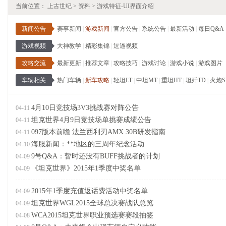
当前位置：
上古世纪
>
资料
>
游戏特征-UI界面介绍
新闻公告
赛事新闻
|
游戏新闻
|
官方公告
|
系统公告
|
最新活动
|
每日Q&A
游戏视频
大神教学
|
精彩集锦
|
逗逼视频
攻略交流
最新更新
|
推荐文章
|
攻略技巧
|
游戏讨论
|
游戏小说
|
游戏图片
车辆相关
热门车辆
|
新车攻略
|
轻坦LT
|
中坦MT
|
重坦HT
|
坦歼TD
|
火炮S
4月10日竞技场3V3挑战赛对阵公告
04-11
坦克世界4月9日竞技场单挑赛成绩公告
04-11
097版本前瞻 法兰西利刃AMX 30B研发指南
04-11
海服新闻：**地区的三周年纪念活动
04-10
9号Q&A：暂时还没有BUFF挑战者的计划
04-09
《坦克世界》2015年1季度中奖名单
04-09
2015年1季度充值返话费活动中奖名单
04-09
坦克世界WGL2015全球总决赛战队总览
04-09
WCA2015坦克世界职业预选赛赛段抽签
04-08