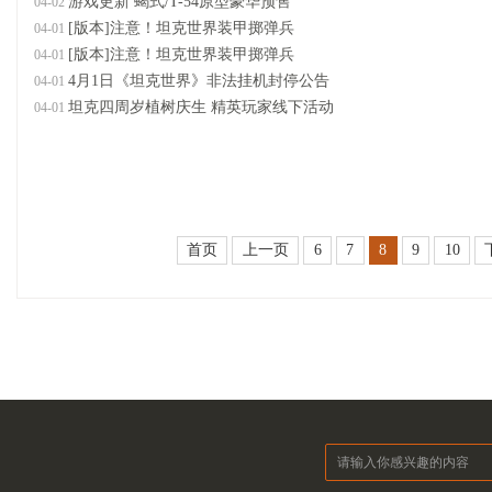
游戏更新 蝎式/T-54原型豪华预售
04-02
[版本]注意！坦克世界装甲掷弹兵
04-01
[版本]注意！坦克世界装甲掷弹兵
04-01
4月1日《坦克世界》非法挂机封停公告
04-01
坦克四周岁植树庆生 精英玩家线下活动
04-01
首页
上一页
6
7
8
9
10