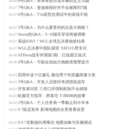
8号Q&A：未来将会出现车辆自定义功能
04-08
7号Q&A：斐迪南很好并不会被降到7级
04-07
6号Q&A：T54原型在测试中的表现不错
04-07
5号Q&A：为什么要受伤的总是火炮呢？
04-07
Storm的Q&A：5~10级车穿深将被调整
04-07
再战NAVI！WGL全球总决赛抽签结果
04-07
WGL总决赛中国队探班 YATO小黑专访
04-07
SZHwin战车评测第3期：扛线霸主鼠式
04-06
4号Q&A：可能会加如火炮瞄准预警提示
04-06
四周年送十亿壕礼 微信秀个性照赢限量大奖
04-03
3号Q&A：开发人员曾经考虑猎鼠战车
04-03
开发者问答 三倍口径强制机制不会移除
04-03
欧服官方指导：胖基宅 T1和M6的故事
04-03
2号Q&A：个人任务第一季截止到今年末
04-02
9.7延迟发布 新增地图的全景查看设置
04-02
0.9.7非数据向再曝光 地图攻略与车辆测试
04-02