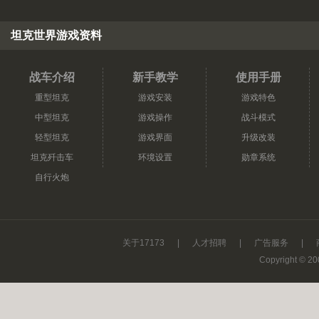
坦克世界游戏资料
战车介绍
新手教学
使用手册
重型坦克
游戏安装
游戏特色
中型坦克
游戏操作
战斗模式
轻型坦克
游戏界面
升级改装
坦克歼击车
环境设置
勋章系统
自行火炮
关于17173
|
人才招聘
|
广告服务
|
Copyright © 200