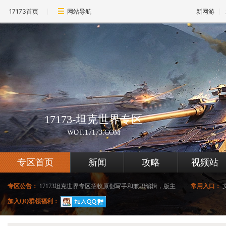
17173首页
网站导航
新网游
17173-坦克世界专区
WOT.17173.COM
专区首页
新闻
攻略
视频站
专区公告：
17173坦克世界专区招收原创写手和兼职编辑，版主
常用入口：
加入QQ群领福利：