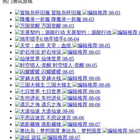
热门测试游戏
冒险岛怀旧服
08-03
降魔录一折服
08-03
万国觉醒
08-03
无畏契约：源能行动
地牢猎手6
08-04
天堂：血统
08-05
炉石传说
08-05
仙侠世界
08-05
时空猎人·觉醒
08-05
闪耀暖暖
08-05
穿越火线
08-06
三国大领主
08-06
七日世界
08-06
失控进化
08-06
遗忘之海
08-06
大道仙途
08-06
不思议迷宫
08-06
诡影藏锋
08-07
奥比岛：梦想国度
08-0
远征
08-07