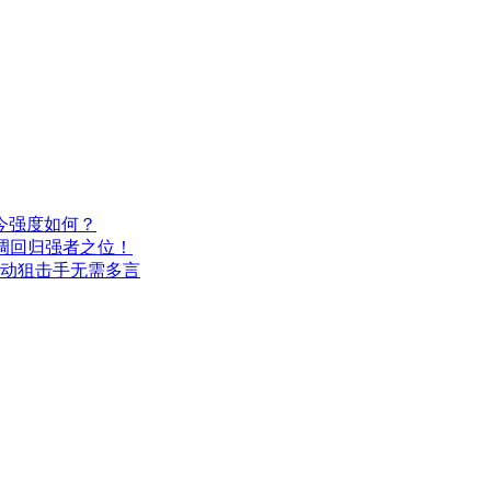
今强度如何？
调回归强者之位！
机动狙击手无需多言