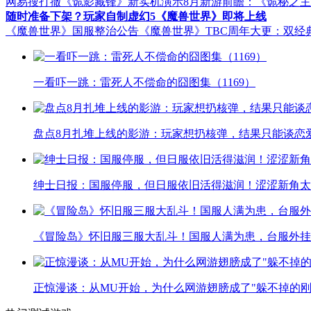
网易搜打撤《诡影藏锋》新实机演示
8月新游前瞻：《诡秘之
随时准备下架？玩家自制虚幻5《魔兽世界》即将上线
《魔兽世界》国服整治公告
《魔兽世界》TBC周年大更：双经
一看吓一跳：雷死人不偿命的囧图集（1169）
盘点8月扎堆上线的影游：玩家想扔核弹，结果只能谈恋
绅士日报：国服停服，但日服依旧活得滋润！涩涩新角太
《冒险岛》怀旧服三服大乱斗！国服人满为患，台服外挂
正惊漫谈：从MU开始，为什么网游翅膀成了"躲不掉的刚