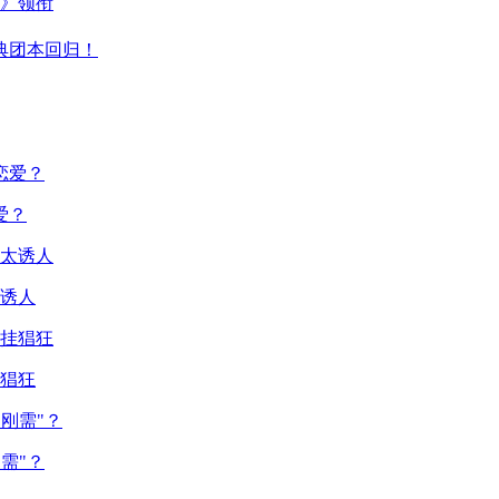
主》领衔
典团本回归！
爱？
诱人
猖狂
需"？