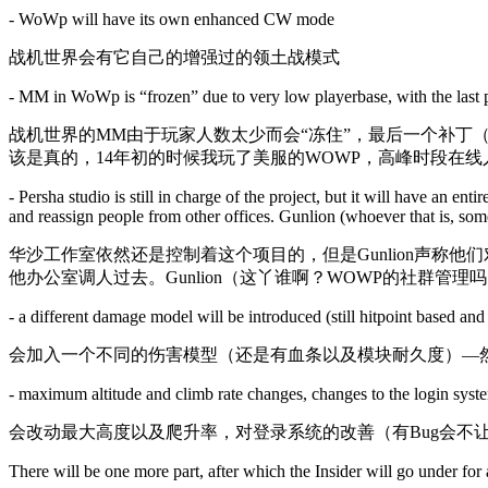
- WoWp will have its own enhanced CW mode
战机世界会有它自己的增强过的领土战模式
- MM in WoWp is “frozen” due to very low playerbase, with the last p
战机世界的MM由于玩家人数太少而会“冻住”，最后一个补丁（
该是真的，14年初的时候我玩了美服的WOWP，高峰时段在线人
- Persha studio is still in charge of the project, but it will have an e
and reassign people from other offices. Gunlion (whoever that is, s
华沙工作室依然还是控制着这个项目的，但是Gunlion声
他办公室调人过去。Gunlion（这丫谁啊？WOWP的社群管
- a different damage model will be introduced (still hitpoint based a
会加入一个不同的伤害模型（还是有血条以及模块耐久度）—
- maximum altitude and climb rate changes, changes to the login syst
会改动最大高度以及爬升率，对登录系统的改善（有Bug会不
There will be one more part, after which the Insider will go under for 