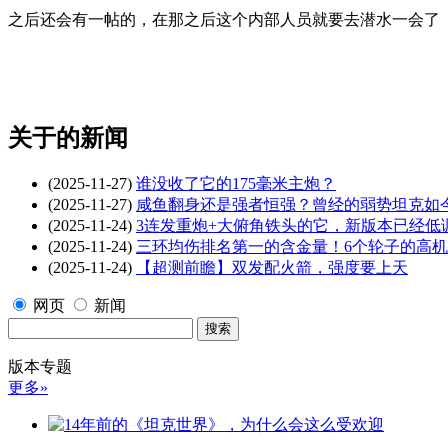
之后还会有一帖的，在那之后这个内部人员就要去潜水一会了
关于
的新闻
(2025-11-27)
谁没收了它的175毫米主炮？
(2025-11-27)
咸鱼翻身还是强者恒强？曾经的弱势坦克如
(2025-11-24)
3连发重炮+大俯角铁头的它，新版本已经低
(2025-11-24)
三环均伤排名第一的含金量！6个轮子的高
(2025-11-24)
【超测前瞻】双发配火箭，强度要上天
网页
新闻
版本专题
更多»