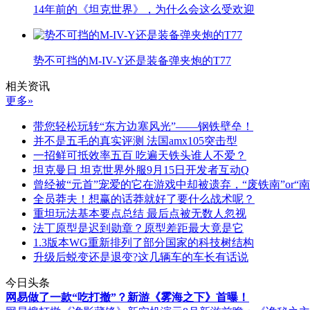
14年前的《坦克世界》，为什么会这么受欢迎
势不可挡的M-IV-Y还是装备弹夹炮的T77
相关资讯
更多»
带您轻松玩转“东方边塞风光”——钢铁壁垒！
并不是五毛的真实评测 法国amx105突击型
一招鲜可抵效率五百 吃遍天铁头谁人不爱？
坦克曼日 坦克世界外服9月15日开发者互动Q
曾经被“元首”宠爱的它在游戏中却被遗弃，“废铁南”or“南
全员莽夫！想赢的话莽就好了要什么战术呢？
重坦玩法基本要点总结 最后点被无数人忽视
法丁原型是迟到勋章？原型差距最大竟是它
1.3版本WG重新排列了部分国家的科技树结构
升级后蜕变还是退变?这几辆车的车长有话说
今日头条
网易做了一款“吃打撤”？新游《雾海之下》首曝！