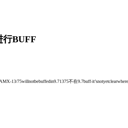
进行BUFF
AMX-13/75willnotbebuffedin9.71375不在9.7buff-it’snotyetclearwhe