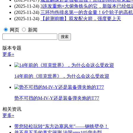
(2025-11-24)
3连发重炮+大俯角铁头的它，新版本已经低
(2025-11-24)
三环均伤排名第一的含金量！6个轮子的高
(2025-11-24)
【超测前瞻】双发配火箭，强度要上天
网页
新闻
版本专题
更多»
14年前的《坦克世界》，为什么会这么受欢迎
势不可挡的M-IV-Y还是装备弹夹炮的T77
相关资讯
更多»
带您轻松玩转“东方边塞风光”——钢铁壁垒！
并不是五毛的真实评测 法国amx105突击型