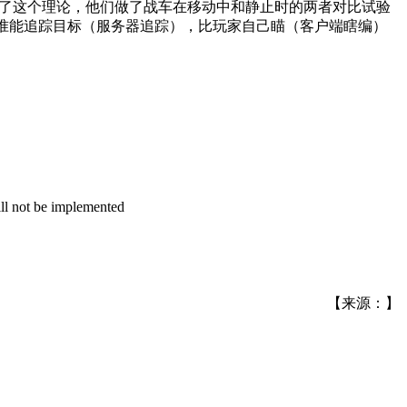
查了这个理论，他们做了战车在移动中和静止时的两者对比试验
动瞄准能追踪目标（服务器追踪），比玩家自己瞄（客户端瞎编）
will not be implemented
【来源：】