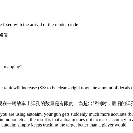
 fixed with the arrival of the render circle
修复
mal mapping”
r tank will increase (SS: to be clear – right now, the amount of decals (
现在一辆战车上弹孔的数量是有限的，当超出限制时，最旧的弹
you are using autoaim, your gun gets suddenly much more accurate (bigg
in motion etc. – the result is that autoaim does not increase accuracy i
e autoaim simply keeps tracking the target better than a player would