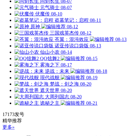
问剑长生
08-07
元气骑士
08-07
伏魔传
08-10
盗墓笔记：启程
08-11
原神
08-12
三国戏英杰传
08-12
苍翼：混沌效应
08-13
诺亚传说口袋版
08-13
仙山小农
08-14
QQ炫舞2
08-15
雾海之下
08-17
逆战：未来
08-18
现代战舰
08-19
梦战：剑之海
08-20
遮天世界
08-20
大周列国志
08-20
诡秘之主
08-21
17173发号
精华推荐
更多»