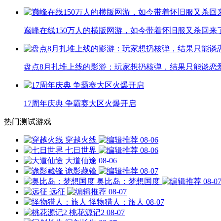
巅峰在线150万人的横版网游，如今带着怀旧服又杀回来
盘点8月扎堆上线的影游：玩家想扔核弹，结果只能谈恋
17周年庆典 争霸赛大区火爆开启
热门测试游戏
穿越火线
08-06
七日世界
08-06
大道仙途
08-06
诡影藏锋
08-07
奥比岛：梦想国度
08-0
远征
08-07
怪物猎人：旅人
08-07
桃花源记2
08-07