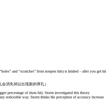
“holes” and “scratches” from nonpen hits) is limited – after you get hit
孔会消失掉以出现新的弹孔）
er percentage of shots hit). Storm investigated this theory
n any noticeable way. Storm thinks the perception of accuracy increase