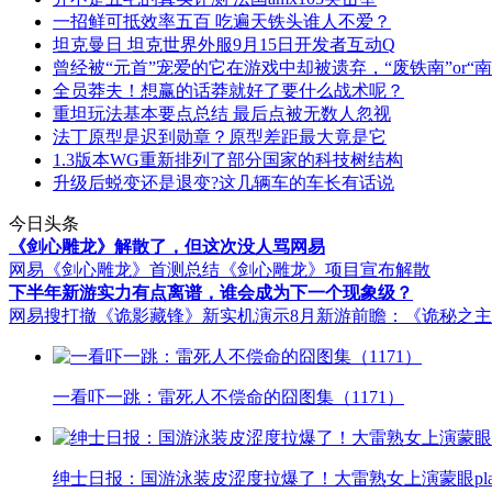
一招鲜可抵效率五百 吃遍天铁头谁人不爱？
坦克曼日 坦克世界外服9月15日开发者互动Q
曾经被“元首”宠爱的它在游戏中却被遗弃，“废铁南”or“南
全员莽夫！想赢的话莽就好了要什么战术呢？
重坦玩法基本要点总结 最后点被无数人忽视
法丁原型是迟到勋章？原型差距最大竟是它
1.3版本WG重新排列了部分国家的科技树结构
升级后蜕变还是退变?这几辆车的车长有话说
今日头条
《剑心雕龙》解散了，但这次没人骂网易
网易《剑心雕龙》首测总结
《剑心雕龙》项目宣布解散
下半年新游实力有点离谱，谁会成为下一个现象级？
网易搜打撤《诡影藏锋》新实机演示
8月新游前瞻：《诡秘之
一看吓一跳：雷死人不偿命的囧图集（1171）
绅士日报：国游泳装皮涩度拉爆了！大雷熟女上演蒙眼pla