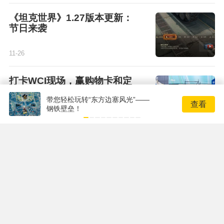
《坦克世界》1.27版本更新：
节日来袭
11-26
打卡WCI现场，赢购物卡和定
制周边！
带您轻松玩转“东方边塞风光”——
查看
钢铁壁垒！
11-25
ONEONE打响WCI揭幕战
11-25
更多精彩内容