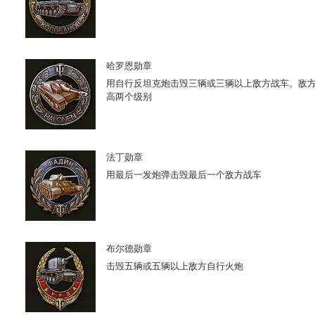
哈罗恩勋章
用自行反坦克炮击毁三辆或三辆以上敌方战车。敌
高两个级别
法丁勋章
用最后一发炮弹击毁最后一个敌方战车
布尔德勋章
击毁五辆或五辆以上敌方自行火炮