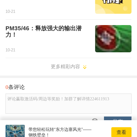
10-21
PM35/46：释放强大的输出潜
力！
10-21
更多精彩内容
0
条评论
评论赢取激活码/周边等奖励！加群了解详情224611913
发布
带您轻松玩转“东方边塞风光”——
查看
钢铁壁垒！