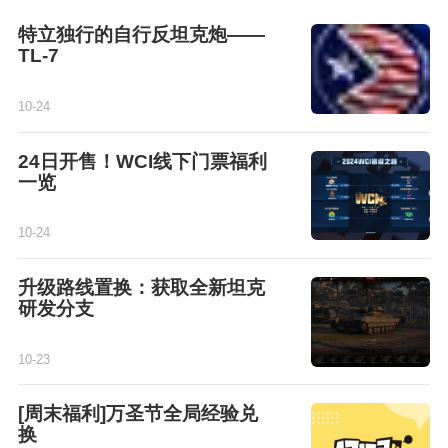
特立独行的自行反坦克炮——
TL-7
10-24
24日开售！WCI线下门票福利
一览
10-24
升级路线置换：获取全新坦克
研发分支
10-23
[周末福利]万圣节全局经验兑
换