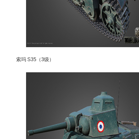
索玛 S35（3级）