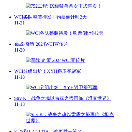
WCI各队整装待发！购票倒计时2天
11-21
蜀战·奇策 2024WCI宣传片
11-20
WCI分组出炉！XYH遇卫冕冠军
11-18
Strv K：战争之魂以雷霆之势再临《坦克世界》
11-18
E-25和T-44-122A，谁更胜一筹？