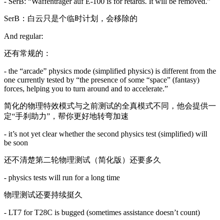
- SerB: “Waffenträger auf E-100 is for retards. It will be removed.”
SerB：白云只是个临时计划，会移除的
And regular:
还有常规的：
- the “arcade” physics mode (simplified physics) is different from the
one currently tested by “the presence of some “space” (fantasy)
forces, helping you to turn around and to accelerate.”
简化的物理特效模式与之前测试的全真模式不同，他会提供一
定“手刹助力”，帮你更好地转弯加速
- it’s not yet clear whether the second physics test (simplified) will
be soon
还不清楚第二轮物理测试（简化版）还要多久
- physics tests will run for a long time
物理测试还要持续挺久
- LT7 for T28C is bugged (sometimes assistance doesn’t count)