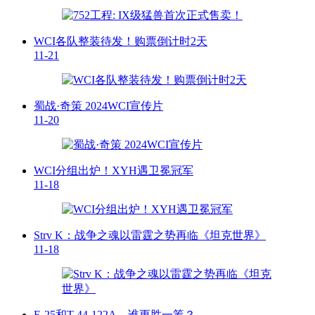
WCI各队整装待发！购票倒计时2天
11-21
蜀战·奇策 2024WCI宣传片
11-20
WCI分组出炉！XYH遇卫冕冠军
11-18
Strv K：战争之魂以雷霆之势再临《坦克世界》
11-18
E-25和T-44-122A，谁更胜一筹？