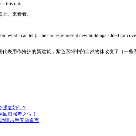
k this out.
器上。来看看。
m what I can tell). The circles represent new buildings added for cov
圈代表用作掩护的新建筑，紫色区域中的自然物体改变了（一些
今强度如何？
调回归强者之位！
机动狙击手无需多言