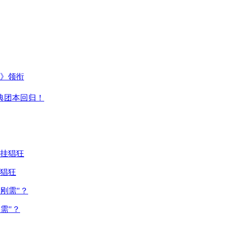
主》领衔
典团本回归！
猖狂
需"？