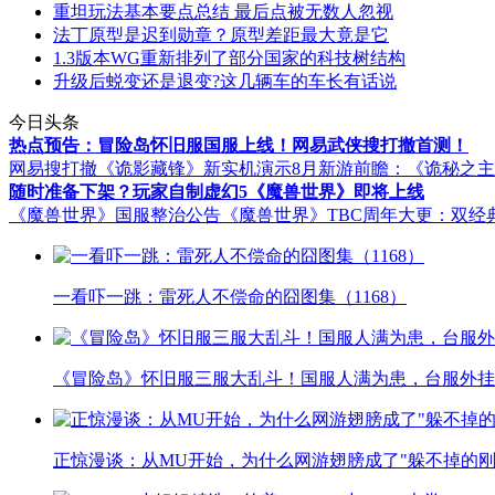
重坦玩法基本要点总结 最后点被无数人忽视
法丁原型是迟到勋章？原型差距最大竟是它
1.3版本WG重新排列了部分国家的科技树结构
升级后蜕变还是退变?这几辆车的车长有话说
今日头条
热点预告：冒险岛怀旧服国服上线！网易武侠搜打撤首测！
网易搜打撤《诡影藏锋》新实机演示
8月新游前瞻：《诡秘之
随时准备下架？玩家自制虚幻5《魔兽世界》即将上线
《魔兽世界》国服整治公告
《魔兽世界》TBC周年大更：双经
一看吓一跳：雷死人不偿命的囧图集（1168）
《冒险岛》怀旧服三服大乱斗！国服人满为患，台服外挂
正惊漫谈：从MU开始，为什么网游翅膀成了"躲不掉的刚