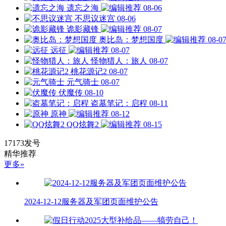
遗忘之海
08-06
不思议迷宫
08-06
诡影藏锋
08-07
奥比岛：梦想国度
08-0
远征
08-07
怪物猎人：旅人
08-07
桃花源记2
08-07
元气骑士
08-07
伏魔传
08-10
盗墓笔记：启程
08-11
原神
08-12
QQ炫舞2
08-15
17173发号
精华推荐
更多»
2024-12-12服务器及军团页面维护公告