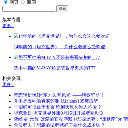
网页
新闻
版本专题
更多»
14年前的《坦克世界》，为什么会这么受欢迎
势不可挡的M-IV-Y还是装备弹夹炮的T77
相关资讯
更多»
带您轻松玩转“东方边塞风光”——钢铁壁垒！
并不是五毛的真实评测 法国amx105突击型
一招鲜可抵效率五百 吃遍天铁头谁人不爱？
坦克曼日 坦克世界外服9月15日开发者互动Q
曾经被“元首”宠爱的它在游戏中却被遗弃，“废铁南”or“南
全员莽夫！想赢的话莽就好了要什么战术呢？