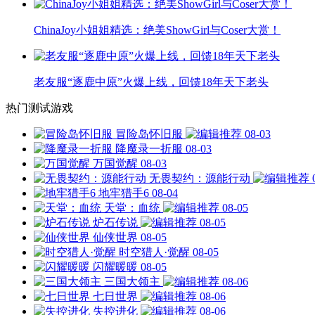
ChinaJoy小姐姐精选：绝美ShowGirl与Coser大赏！
老友服“逐鹿中原”火爆上线，回馈18年天下老头
热门测试游戏
冒险岛怀旧服
08-03
降魔录一折服
08-03
万国觉醒
08-03
无畏契约：源能行动
地牢猎手6
08-04
天堂：血统
08-05
炉石传说
08-05
仙侠世界
08-05
时空猎人·觉醒
08-05
闪耀暖暖
08-05
三国大领主
08-06
七日世界
08-06
失控进化
08-06