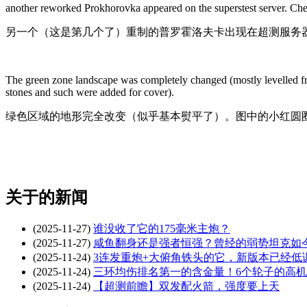
another reworked Prokhorovka appeared on the superstest server. Chec
另一个（这是第几个了）重制的普罗霍洛夫卡出现在超测服务
The green zone landscape was completely changed (mostly levelled fro
stones and such were added for cover).
绿色区域的地形完全改变（似乎基本熨平了）。图中的小红圆
关于
的新闻
(2025-11-27)
谁没收了它的175毫米主炮？
(2025-11-27)
咸鱼翻身还是强者恒强？曾经的弱势坦克如
(2025-11-24)
3连发重炮+大俯角铁头的它，新版本已经低
(2025-11-24)
三环均伤排名第一的含金量！6个轮子的高
(2025-11-24)
【超测前瞻】双发配火箭，强度要上天