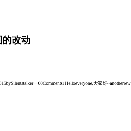
图的改动
0,2015bySilentstalker—60Comments↓Helloeveryone,大家好~anotherrew