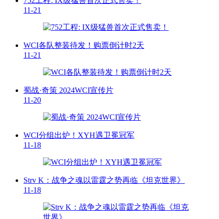
752工程: IX级猛兽首次正式售卖！
11-21
WCI各队整装待发！购票倒计时2天
11-21
蜀战·奇策 2024WCI宣传片
11-20
WCI分组出炉！XYH遇卫冕冠军
11-18
Strv K：战争之魂以雷霆之势再临《坦克世界》
11-18