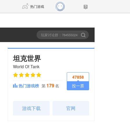
热门游戏
DNF
传奇4
剑网3旗舰版
新天龙八部
坦克世界
World Of Tank
自由
诛仙世界
新仙侠5
47858
179
热门游戏榜
第
名
投一票
游戏下载
官网