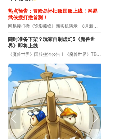
热点预告：冒险岛怀旧服国服上线！网易
武侠搜打撤首测！
网易搜打撤《诡影藏锋》新实机演示
8月新游前瞻：《诡秘之主》领衔
随时准备下架？玩家自制虚幻5《魔兽世
界》即将上线
《魔兽世界》国服整治公告
《魔兽世界》TBC周年大更：双经典团本回归！