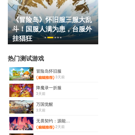
《冒险岛》怀旧服三服大乱
正惊漫谈：
命
斗！国服人满为患，台服外
什么网游翅
挂猖狂
的刚需"？
热门测试游戏
冒险岛怀旧服
3天前
降魔录一折服
3天前
万国觉醒
3天前
无畏契约：源能行动
2天前