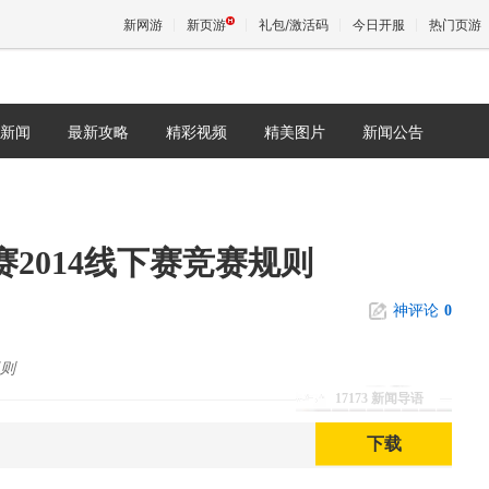
新网游
新页游
礼包/激活码
今日开服
热门页游
新闻
最新攻略
精彩视频
精美图片
新闻公告
魔兽
天堂
2014线下赛竞赛规则
王权与
神评论
0
规则
17173 新闻导语
下载