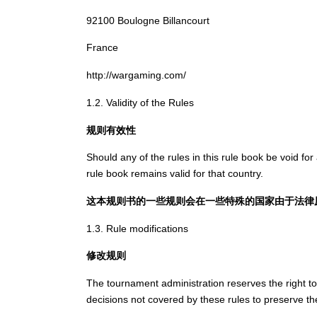
92100 Boulogne Billancourt
France
http://wargaming.com/
1.2. Validity of the Rules
规则有效性
Should any of the rules in this rule book be void for
rule book remains valid for that country.
这本规则书的一些规则会在一些特殊的国家由于法律
1.3. Rule modifications
修改规则
The tournament administration reserves the right t
decisions not covered by these rules to preserve the