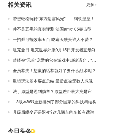
相关资讯
更多»
带您轻松玩转“东方边塞风光”——钢铁壁垒！
并不是五毛的真实评测 法国amx105突击型
一招鲜可抵效率五百 吃遍天铁头谁人不爱？
坦克曼日 坦克世界外服9月15日开发者互动Q
曾经被“元首”宠爱的它在游戏中却被遗弃，“废铁南”or“南哥”？！
全员莽夫！想赢的话莽就好了要什么战术呢？
重坦玩法基本要点总结 最后点被无数人忽视
法丁原型是迟到勋章？原型差距最大竟是它
1.3版本WG重新排列了部分国家的科技树结构
升级后蜕变还是退变?这几辆车的车长有话说
今日头条