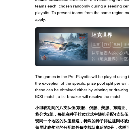
teams each, chosen randomly during a seeding cer
playoffs. To prevent teams from the same region meet
apply.
坦克世界
军事
TPS
竞技
射
从军迷圈内的小众精
的《坦克世界》时至
质量还是官方的态度
新”一词。
The games in the Pre-Playoffs will be played using th
the exception of the specific prize pool split per win
these can be obtained either by winning or drawing 
BO3 match, a tie-breaker will resolve the match.
小组赛期间的八支队伍(欧服、俄服、美服、东南亚、
将分为2组，每组在种子排位仪式中随机分配4支队
现同一个地区的队伍相遇，特殊的种子排位规则将被使用
每局比赛奖池的分配除外每支战队赢后的2分，这样