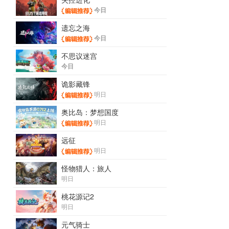
今日
遗忘之海
今日
不思议迷宫
今日
诡影藏锋
明日
奥比岛：梦想国度
明日
远征
明日
怪物猎人：旅人
明日
桃花源记2
明日
元气骑士