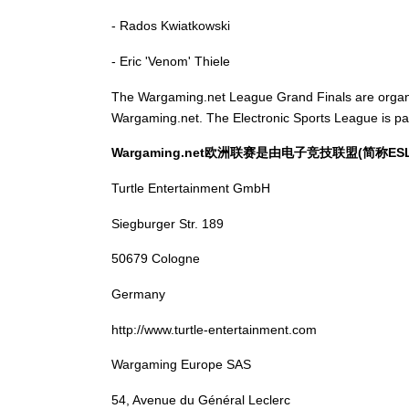
- Rados Kwiatkowski
老友服“逐
- Eric 'Venom' Thiele
线，回馈1
The Wargaming.net League Grand Finals are organiz
Wargaming.net. The Electronic Sports League is pa
Wargaming.net欧洲联赛是由电子竞技联盟(简称ESL)举
Turtle Entertainment GmbH
Siegburger Str. 189
50679 Cologne
Germany
http://www.turtle-entertainment.com
Wargaming Europe SAS
54, Avenue du Général Leclerc