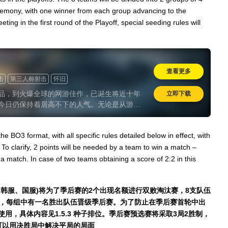
emony, with one winner from each group advancing to the
ing in the first round of the Playoff, special seeding rules will
查看更多
击
第三人称射击
怀旧
立即下载
品，到火爆全球的网游佳作，已诞生将近十年
今日仍保持着居高不下的人气。无论是从游戏
来看，现如今的《坦克世界》都配得上“历久弥
e BO3 format, with all specific rules detailed below in effect, with
. To clarify, 2 points will be needed by a team to win a match –
a match. In case of two teams obtaining a score of 2:2 in this
韩服、国服)将为了季后赛的2个出现名额进行双败淘汰赛，8支队伍
伍，每组中有一名胜出队伍晋级季后赛。为了防止在季后赛首轮中出
，具体内容见1.5.3 种子排位。季后赛预选赛将采取3局2胜制，
可以用决胜局中解决平局的局面