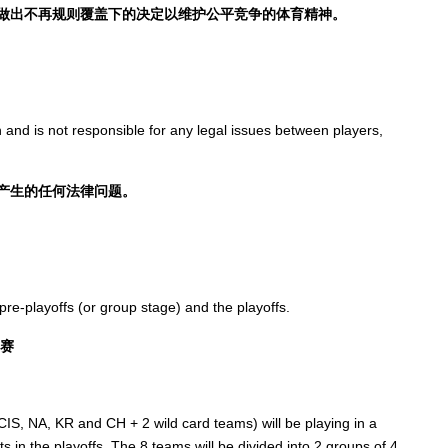
做出不再规则覆盖下的决定以维护公平竞争的体育精神。
h and is not responsible for any legal issues between players,
产生的任何法律问题。
pre-playoffs (or group stage) and the playoffs.
后赛
CIS, NA, KR and CH + 2 wild card teams) will be playing in a
s in the playoffs. The 8 teams will be divided into 2 groups of 4