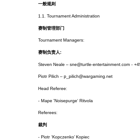
一般规则
1.1. Tournament Administration
赛制管理部门
Tournament Managers:
赛制负责人:
Steven Neale – sne@turtle-entertainment.com - +
Piotr Pilich – p_pilich@wargaming.net
Head Referee:
- Mape 'Noisepurge‘ Ritvola
Referees:
裁判
- Piotr ‘Kopczenko’ Kopiec