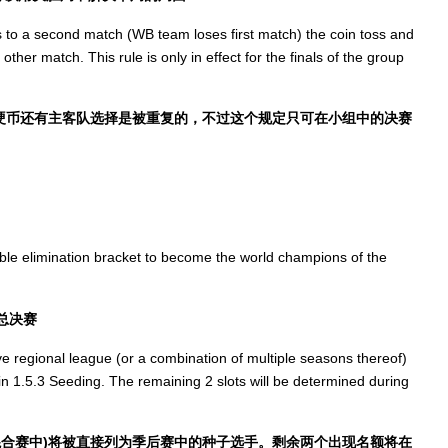
mes to a second match (WB team loses first match) the coin toss and
her match. This rule is only in effect for the finals of the group
猜硬币还有主客队选择是被重复的，不过这个规定只可在小组中的决赛
ouble elimination bracket to become the world champions of the
总决赛
ve regional league (or a combination of multiple seasons thereof)
d in 1.5.3 Seeding. The remaining 2 slots will be determined during
混合赛中)将被直接列为季后赛中的种子选手。剩余两个出现名额将在