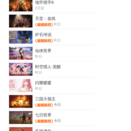
地牢猎手6
2天前
天堂：血统
昨日
炉石传说
昨日
仙侠世界
昨日
时空猎人·觉醒
昨日
闪耀暖暖
昨日
三国大领主
今日
七日世界
今日
失控进化