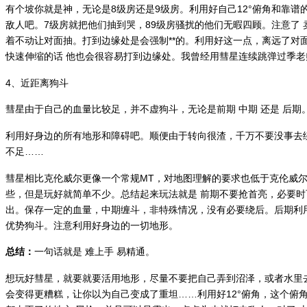
有个坡你就是神，无论是8级房还是9级房。利用好自己12°俯角和靠谱
敌人吧。7级房就把他们抽到哭，89级房骚扰的他们无暇四顾。注意了
着不动让对面抽。打到边缘处是会强制**的。利用好这一点，离远了对
快速伸缩的话 他也会很容易打到边缘处。我曾经用彗星连续跳弹过季老
4、近距离狗斗
彗星由于自己的血量比较足，并不虚狗斗，无论是前期 中期 还是 后期
利用好身边的所有地形和障碍吧。顺便由于转向很渣，千万不要没事去
不足……
彗星相比克伦威尔更像一个常规MT，对地图理解的要求也低于克伦威
些，但是玩好就简单不少。总结起来玩法就是 前期不要抢首亮，必要
出。保存一定的血量，中期缠斗，非特殊情况，没有必要绕后。后期利
优势狗斗。注意利用好身边的一切地形。
总结：
一句话就是 难上手 易精通。
想玩好彗星，就要就要活用地形，尽量不要把自己弄到沼泽，或者水里
会变得更糟糕，让你以为自己变成了重坦……利用好12°俯角，这个俯