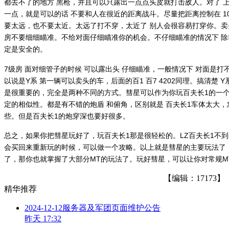
都去不了的地方 黑枪，并且可以只露出一点点头皮就打击敌人。对了 上
一点，就是可以的话 不要和人在很近的距离战斗。尽量把距离控制在 10
要太远，也不要太近。太远了打不穿，太近了 别人会很容易打穿你。卖
房不要细细瞄准。不给对面仔细瞄准你的机会。不仔细瞄准的情况下 
定是安全的。
7级房 面对细管子的时候 可以露出头 仔细瞄准，一般情况下 对面是打
以说是Y系 第一辆可以卖头的车，后面的百1 百7 4202同理。搞清楚 
是很重要的，完全是两种不同的方式。彗星可以作为你玩百夫长1的一个
定的相似性。都是有不错的炮盾 和俯角，区别就是 百夫长1车体太大，
些。但是百夫长1的炮穿深也要好很多。
总之，如果你把彗星玩好了，玩百夫长1那是很轻松的。LZ百夫长1不到
会买回来重新玩的时候，可以做一个攻略。以上就是彗星的主要玩法了
了，那你也就掌握了大部分MT的玩法了。玩好彗星，可以让你对常规M
【编辑：17173】
精华推荐
2024-12-12服务器及军团页面维护公告
昨天 17:32