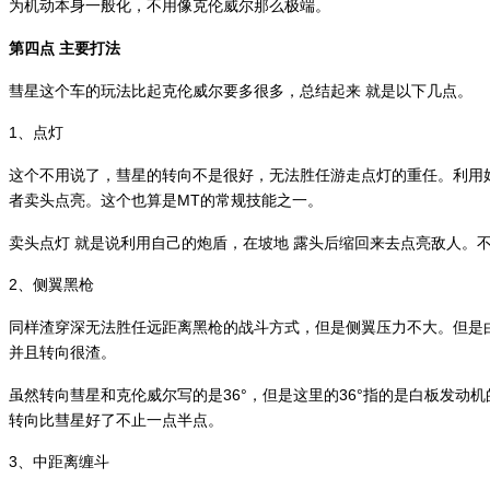
为机动本身一般化，不用像克伦威尔那么极端。
第四点 主要打法
彗星这个车的玩法比起克伦威尔要多很多，总结起来 就是以下几点。
1、点灯
这个不用说了，彗星的转向不是很好，无法胜任游走点灯的重任。利用
者卖头点亮。这个也算是MT的常规技能之一。
卖头点灯 就是说利用自己的炮盾，在坡地 露头后缩回来去点亮敌人。
2、侧翼黑枪
同样渣穿深无法胜任远距离黑枪的战斗方式，但是侧翼压力不大。但是
并且转向很渣。
虽然转向彗星和克伦威尔写的是36°，但是这里的36°指的是白板发动
转向比彗星好了不止一点半点。
3、中距离缠斗