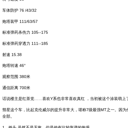
车体防护 76 /43/32
炮塔装甲 111/63/57
标准弹药杀伤力 105--175
标准弹药穿透力 111--185
射速 15.38
炮塔转速 46°
观察范围 380米
通信距离 700米
话说楼主是红茶党……喜欢Y系也非常喜欢真红 ，当初被这个涂装萌上
彗星这个车，比起克伦威尔的提升非常大，堪称7级最强MT之一。因为
全部。
1、铁头 虽然不是无敌，但是他有比较靠谱的炮盾。