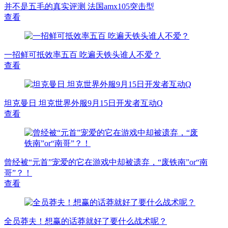
并不是五毛的真实评测 法国amx105突击型
查看
一招鲜可抵效率五百 吃遍天铁头谁人不爱？
查看
坦克曼日 坦克世界外服9月15日开发者互动Q
查看
曾经被“元首”宠爱的它在游戏中却被遗弃，“废铁南”or“南
哥”？！
查看
全员莽夫！想赢的话莽就好了要什么战术呢？