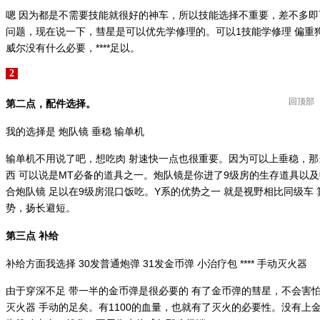
嗯 因为都是不需要技能就很好的神车，所以技能选择不重要，差不多
问题，现在说一下，彗星是可以优先学修理的。可以1技能学修理 偏重
威尔没有什么必要，****足以。
2
回顶部
第二点，配件选择。
我的选择是 炮队镜 垂稳 输单机
输单机不用说了吧，想吃肉 射速快一点也很重要。因为可以上垂稳，
西 可以说是MT必备的道具之一。炮队镜是你进了9级房的生存道具以及
合炮队镜 足以在9级房混口饭吃。Y系的优势之一 就是视野相比同级车
势，扬长避短。
第三点 补给
补给方面我选择 30发普通炮弹 31发金币弹 小治疗包 **** 手动灭火器
由于穿深不足 带一半的金币弹是很必要的 有了金币弹的彗星，不会害怕
灭火器 手动的足矣。有1100的血量，也就有了灭火的必要性。没有上