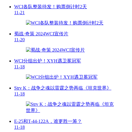
WCI各队整装待发！购票倒计时2天
11-21
蜀战·奇策 2024WCI宣传片
11-20
WCI分组出炉！XYH遇卫冕冠军
11-18
Strv K：战争之魂以雷霆之势再临《坦克世界》
11-18
E-25和T-44-122A，谁更胜一筹？
11-18