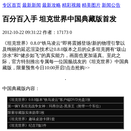
专区首页
最新新闻
最新攻略
精彩视频
精美图片
新闻公告
百分百入手 坦克世界中国典藏版首发
2012-10-22 09:31:22
作者：17173
0
《坦克世界》0.8.0“铁马凌云”即将震撼登场!新的物理引擎以
及绚丽的延迟渲染技术让0.8.0版本之后的众多坦克拥有“跋山
涉水”和“健步如飞”的真实能力，画面也更加逼真。至此之
际，官方特别推出专属每一位国服战友的《坦克世界》中国典
藏版，限量预售今日10:00开启!点击抢购>>
中国典藏版内容：
《坦克世界》0.8.0版本“铁马凌云”客户端DVD光盘1张
第一辆Y系坦克战争女神：玛蒂尔达-黑亲王（附带一个车位）
限量珍藏版实体勋章1枚
《坦克世界》趣味桌游卡牌1套
《坦克世界》纪念T恤1件