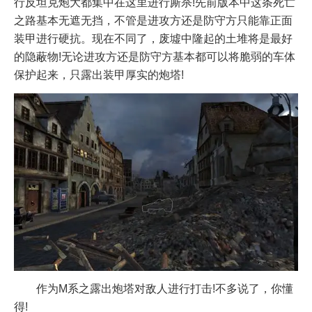
行反坦克炮大都集中在这里进行厮杀!先前版本中这条死亡
之路基本无遮无挡，不管是进攻方还是防守方只能靠正面
装甲进行硬抗。现在不同了，废墟中隆起的土堆将是最好
的隐蔽物!无论进攻方还是防守方基本都可以将脆弱的车体
保护起来，只露出装甲厚实的炮塔!
作为M系之露出炮塔对敌人进行打击!不多说了，你懂
得!