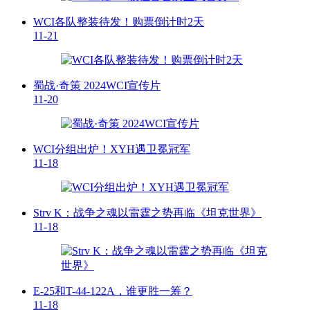
WCI各队整装待发！购票倒计时2天
11-21
蜀战·奇策 2024WCI宣传片
11-20
WCI分组出炉！XYH遇卫冕冠军
11-18
Strv K：战争之魂以雷霆之势再临《坦克世界》
11-18
E-25和T-44-122A，谁更胜一筹？
11-18