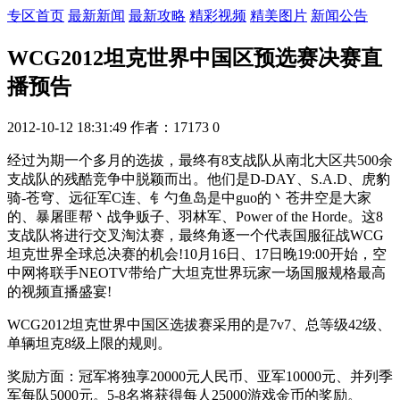
专区首页
最新新闻
最新攻略
精彩视频
精美图片
新闻公告
WCG2012坦克世界中国区预选赛决赛直
播预告
2012-10-12 18:31:49
作者：17173
0
经过为期一个多月的选拔，最终有8支战队从南北大区共500余
支战队的残酷竞争中脱颖而出。他们是D-DAY、S.A.D、虎豹
骑-苍穹、远征军C连、钅勺鱼岛是中guo的丶苍井空是大家
的、暴屠匪帮丶战争贩子、羽林军、Power of the Horde。这8
支战队将进行交叉淘汰赛，最终角逐一个代表国服征战WCG
坦克世界全球总决赛的机会!10月16日、17日晚19:00开始，空
中网将联手NEOTV带给广大坦克世界玩家一场国服规格最高
的视频直播盛宴!
WCG2012坦克世界中国区选拔赛采用的是7v7、总等级42级、
单辆坦克8级上限的规则。
奖励方面：冠军将独享20000元人民币、亚军10000元、并列季
军每队5000元。5-8名将获得每人25000游戏金币的奖励。