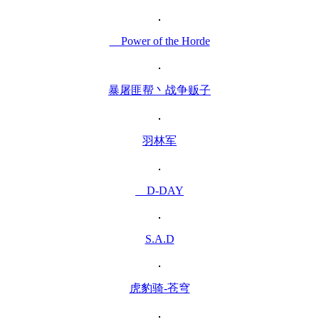
Power of the Horde
暴屠匪帮丶战争贩子
羽林军
D-DAY
S.A.D
虎豹骑-苍穹