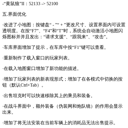
-“黄鼠狼”II：52133 -> 52100
五.界面优化
·改进了小地图：按键盘“ - ”“ + ”更改尺寸、设置界面内可设置
透明度。在按“F7”、“F4”和“T”时，系统会自动激活小地图闪
烁图标并并且发出：“请求支援”、“跟我来”、“攻击”。
·车库界面增加了提示，在车库中按“F1”键可以查看。
·重新制作了载入窗口的玩家列表。
·在载入地图窗口增加了新功能的描述。
·增加了玩家列表的新表现形式；增加了在各模式中切换的按
钮（默认Ctrl+Tab）。
·出售坦克时可以快速移除其上的乘员和装备。
·在战斗界面中，额外装备（伪装网和炮队镜）的作用会显示
出来。
·增加了将无法安装在当前车辆上的消耗品无法出售提示。