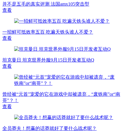
并不是五毛的真实评测 法国amx105突击型
查看
一招鲜可抵效率五百 吃遍天铁头谁人不爱？
查看
坦克曼日 坦克世界外服9月15日开发者互动Q
查看
曾经被“元首”宠爱的它在游戏中却被遗弃，“废铁南”or“南
哥”？！
查看
全员莽夫！想赢的话莽就好了要什么战术呢？