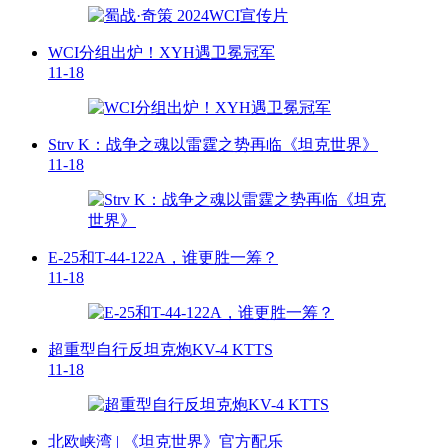
WCI分组出炉！XYH遇卫冕冠军
11-18
Strv K：战争之魂以雷霆之势再临《坦克世界》
11-18
E-25和T-44-122A，谁更胜一筹？
11-18
超重型自行反坦克炮KV-4 KTTS
11-18
北欧峡湾 | 《坦克世界》官方配乐