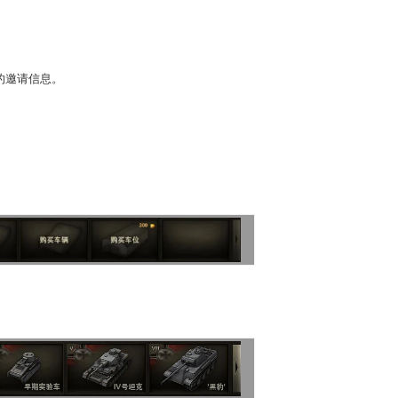
的邀请信息。
典 争霸赛大区火
一看吓一跳：雷死人不偿
的囧图集（1171）