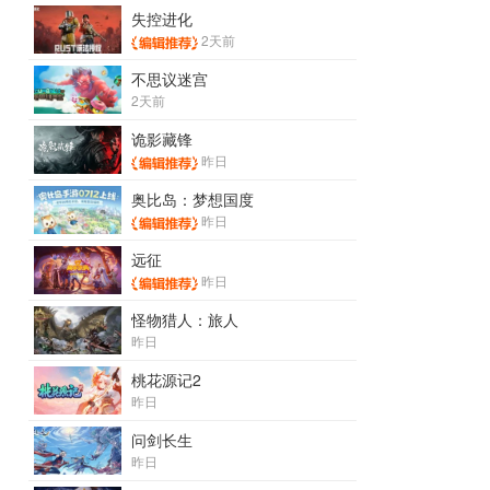
失控进化
2天前
不思议迷宫
2天前
诡影藏锋
昨日
奥比岛：梦想国度
昨日
远征
昨日
怪物猎人：旅人
昨日
桃花源记2
昨日
问剑长生
昨日