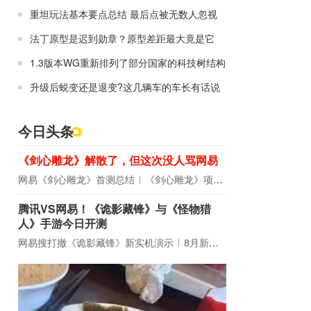
重坦玩法基本要点总结 最后点被无数人忽视
法丁原型是迟到勋章？原型差距最大竟是它
1.3版本WG重新排列了部分国家的科技树结构
升级后蜕变还是退变?这几辆车的车长有话说
今日头条
《剑心雕龙》解散了，但这次没人骂网易
网易《剑心雕龙》首测总结
《剑心雕龙》项目宣布解散
腾讯VS网易！《诡影藏锋》与《怪物猎
人》手游今日开测
网易搜打撤《诡影藏锋》新实机演示
8月新游前瞻：《诡秘之主》领衔