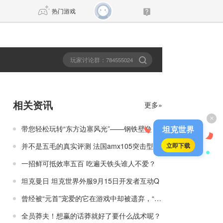
热门游戏
DNF
传奇4
剑网3旗舰版
新天龙八部
相关资讯
更多»
×
自由
诛仙世界
新仙侠5
带您轻松玩转“东方边塞风光”——钢铁壁垒！
坦克世界
并不是五毛的真实评测 法国amx105突击型
立即下载
一招鲜可抵效率五百 吃遍天铁头谁人不爱？
坦克曼日 坦克世界外服9月15日开发者互动Q
曾经被“元首”宠爱的它在游戏中却被遗弃，“废铁南”or“南哥”？！
全员莽夫！想赢的话莽就好了要什么战术呢？