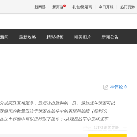
新网游
新页游
礼包/激活码
今日开服
热门页游
新闻
最新攻略
精彩视频
精美图片
新闻公告
魔兽
天堂
王权与
神评论
0
分成两队互相厮杀，最后决出胜利的一队。通过战斗玩家可以
获银币的数量取决于玩家在战斗中的表现和战绩（胜利/失
在这个界面中可以进行以下操作：-从现役战车中选择战车
17173 新闻导语