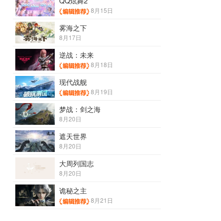
QQ炫舞2
8月15日
雾海之下
8月17日
逆战：未来
8月18日
现代战舰
8月19日
梦战：剑之海
8月20日
遮天世界
8月20日
大周列国志
8月20日
诡秘之主
8月21日