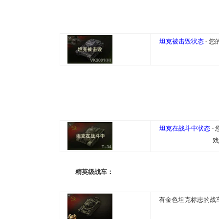
坦克被击毁状态
- 
坦克在战斗中状态
-
戏
精英级战车：
有金色坦克标志的战