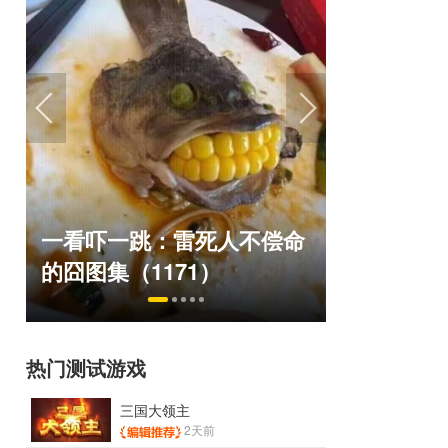
绅士日报：国游泳装皮涩度
巅峰在线1
命
拉爆了！大雷熟女上演蒙眼
游，如今
play
来了！
热门测试游戏
三国大领主
2天前