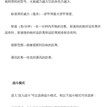
炮和弹药的型号。火炮威力越大它的杀伤力越大。
标准弹药威力（毫米）--穿甲弹最大穿甲厚度。
射速（发/分钟）--在一分钟内开炮的次数。射速快的炮对近距离作
战有利，射速慢的炮对远距离和远距离精准射击有利。
观察范围—能够观察到目标的距离。
通讯距离—坦克间通讯的距离。
战斗模式
进入“进入战斗”可以选择战斗模式。有以下战斗模式可供选择：