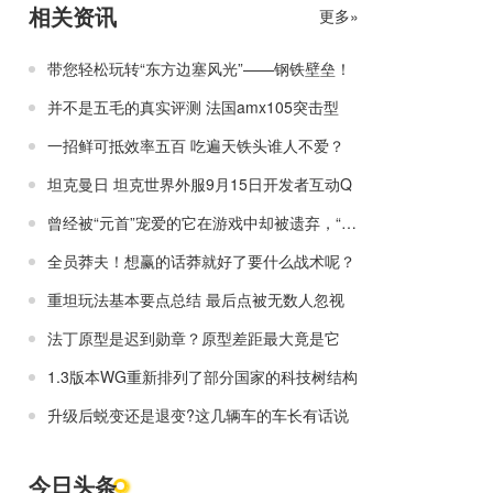
相关资讯
更多»
带您轻松玩转“东方边塞风光”——钢铁壁垒！
并不是五毛的真实评测 法国amx105突击型
一招鲜可抵效率五百 吃遍天铁头谁人不爱？
坦克曼日 坦克世界外服9月15日开发者互动Q
曾经被“元首”宠爱的它在游戏中却被遗弃，“废铁南”or“南哥”？！
全员莽夫！想赢的话莽就好了要什么战术呢？
重坦玩法基本要点总结 最后点被无数人忽视
法丁原型是迟到勋章？原型差距最大竟是它
1.3版本WG重新排列了部分国家的科技树结构
升级后蜕变还是退变?这几辆车的车长有话说
今日头条