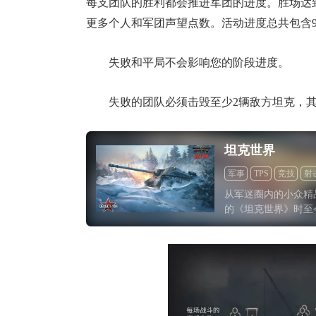
每支团队的胜利都会推进军团的进度。胜场达
更多个人和军团声望点数。活动进度总共包含
失败和平局不会影响您的阶段进度。
失败的团队必须击毁至少2辆敌方坦克，
坦克世界
军事
TPS
竞技
射
从军迷圈内的小众精
的《坦克世界》时至
质量还是官方的态度
新”一词。