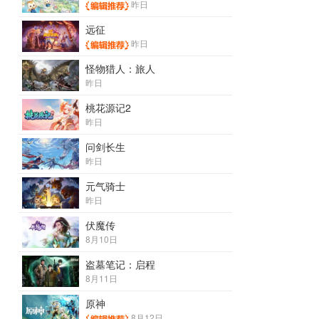
昨日
远征
昨日
怪物猎人：旅人
昨日
桃花源记2
昨日
问剑长生
昨日
元气骑士
昨日
伏魔传
8月10日
盗墓笔记：启程
8月11日
原神
8月12日