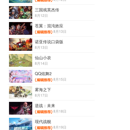
三国戏英杰传
8月12日
苍翼：混沌效应
8月13日
诺亚传说口袋版
8月13日
仙山小农
8月14日
QQ炫舞2
8月15日
雾海之下
8月17日
逆战：未来
8月18日
现代战舰
8月19日