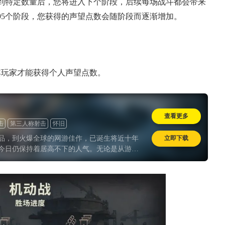
到特定数量后，您将进入下个阶段，后续每场战斗都会带来
95个阶段，您获得的声望点数会随阶段而逐渐增加。
其玩家才能获得个人声望点数。
查看更多
击
第三人称射击
怀旧
立即下载
品，到火爆全球的网游佳作，已诞生将近十年
今日仍保持着居高不下的人气。无论是从游戏
来看，现如今的《坦克世界》都配得上“历久弥