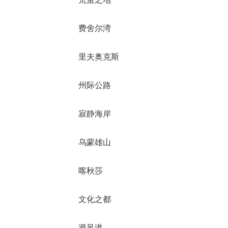
费舍尔湾
里夫奥克斯
州际公路
寂静海岸
乌蒙雄山
喀秋莎
文化之都
避风港