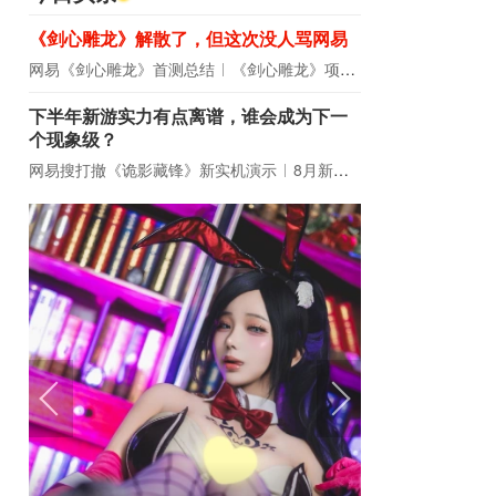
《剑心雕龙》解散了，但这次没人骂网易
网易《剑心雕龙》首测总结
《剑心雕龙》项目宣布解散
下半年新游实力有点离谱，谁会成为下一
个现象级？
网易搜打撤《诡影藏锋》新实机演示
8月新游前瞻：《诡秘之主》领衔