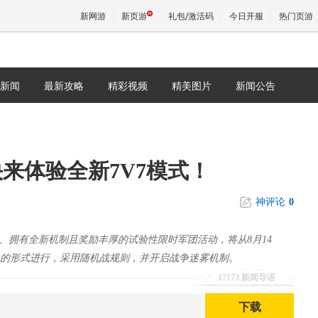
新网游
新页游
礼包/激活码
今日开服
热门页游
新闻
最新攻略
精彩视频
精美图片
新闻公告
魔兽
天堂
来体验全新7V7模式！
王权与
神评论
0
、拥有全新机制且奖励丰厚的试验性限时军团活动，将从8月14
对7的形式进行，采用随机战规则，并开启战争迷雾机制。
17173 新闻导语
下载