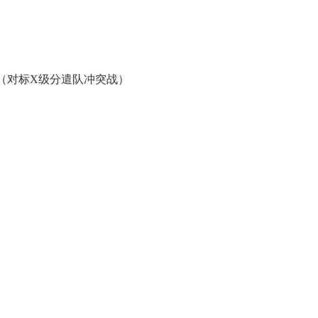
典 争霸赛大区火
一看吓一跳：雷死人不偿
的囧图集（1171）
0（对标X级分遣队冲突战）