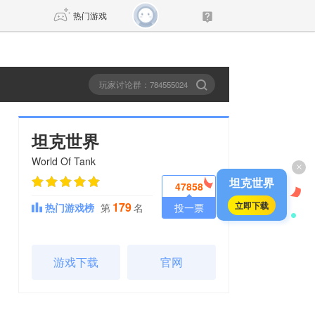
热门游戏
DNF
传奇4
剑网3旗舰版
新天龙八部
坦克世界
World Of Tank
×
自由
诛仙世界
新仙侠5
坦克世界
47858
179
立即下载
热门游戏榜
第
名
投一票
游戏下载
官网